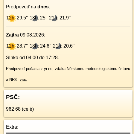
Predpoveď na
dnes
:
12h: 29.5°
18h: 25°
21h: 21.9°
Zajtra
09.08.2026
:
12h: 28.7°
18h: 24.6°
21h: 20.6°
Slnko od
04:00
do
17:28
.
Predpoveď počasia z yr.no, vďaka Nórskemu meteorologickému ústavu
a NRK.
viac
PSČ:
962 68
(celé)
Extra: