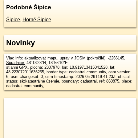
Podobné Šipice
Šipice
,
Horné Šipice
Novinky
Viac info:
aktualizovať mapu
,
uprav v JOSM (pokročilé)
,
-2266145
,
Súradnice:
48°13'23"N
,
18°55'10"E
stiahni GPX
, plocha: 2307978, lon: 18.919713415041528, lat:
48.223072011636255, border type: cadastral community, osm version:
6, osm changeset: 0, osm timestamp: 2026 05 29T19:41:23Z, official
status: sk:katastrálne územie, boundary: cadastral, ref: 860875, place:
cadastral community,