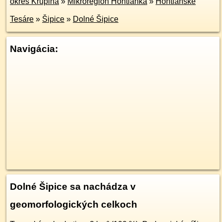
okres Krupina
»
Mikroregión Hontianka
»
Hontianske
Tesáre
»
Šipice
»
Dolné Šipice
Navigácia:
Dolné Šipice sa nachádza v
geomorfologických celkoch