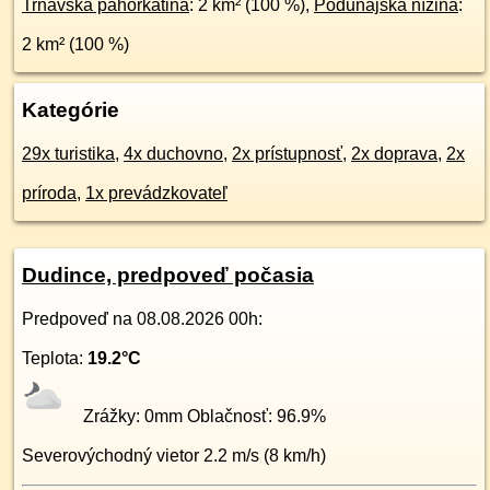
Trnavská pahorkatina
: 2 km² (100 %),
Podunajská nížina
:
2 km² (100 %)
Kategórie
29x turistika
,
4x duchovno
,
2x prístupnosť
,
2x doprava
,
2x
príroda
,
1x prevádzkovateľ
Dudince, predpoveď počasia
Predpoveď na
08.08.2026 00h
:
Teplota:
19.2
°C
Zrážky:
0
mm Oblačnosť:
96.9
%
Severovýchodný
vietor
2.2
m/s (
8
km/h)