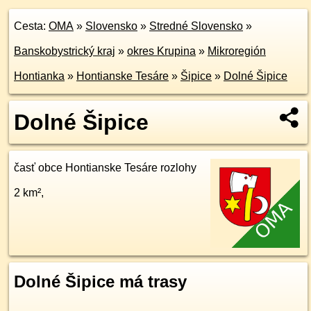
Cesta:
OMA
»
Slovensko
»
Stredné Slovensko
»
Banskobystrický kraj
»
okres Krupina
»
Mikroregión
Hontianka
»
Hontianske Tesáre
»
Šipice
»
Dolné Šipice
Dolné Šipice
časť obce Hontianske Tesáre rozlohy
2 km²,
Dolné Šipice má trasy